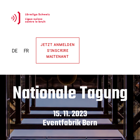
Bauen im
JETZT ANMELDEN
DE
FR
Lärm
S'INSCRIRE
MAITENANT
Nationale Tagung
15. 11. 2023
Eventfabrik Bern